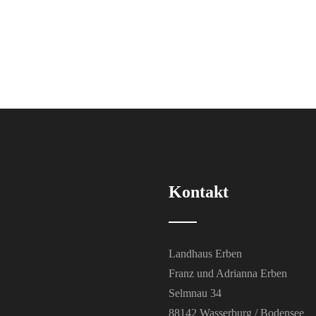
Kontakt
Landhaus Erben
Franz und Adrianna Erben
Selmnau 34
88142 Wasserburg / Bodensee