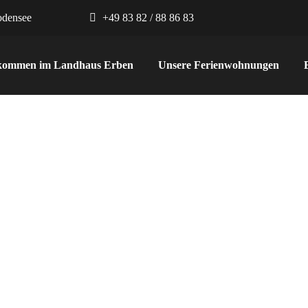
odensee
+49 83 82 / 88 86 83
llkommen im Landhaus Erben
Unsere Ferienwohnungen