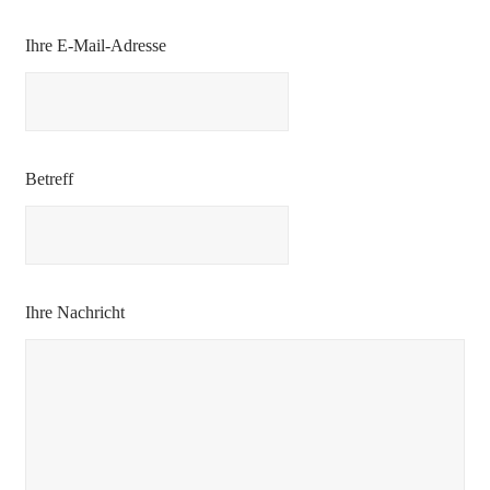
Bitte lasse dieses Feld leer.
Bitte lasse dieses Feld leer.
Ihre E-Mail-Adresse
Betreff
Ihre Nachricht